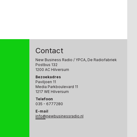
Contact
New Business Radio
/ YPCA, De Radiofabriek
Postbus 132
1200 AC Hilversum
Bezoekadres
Paviljoen 11
Media Parkboulevard 11
1217 WE Hilversum
Telefoon
035 - 6777280
E-mail
info@newbusinessradio.nl