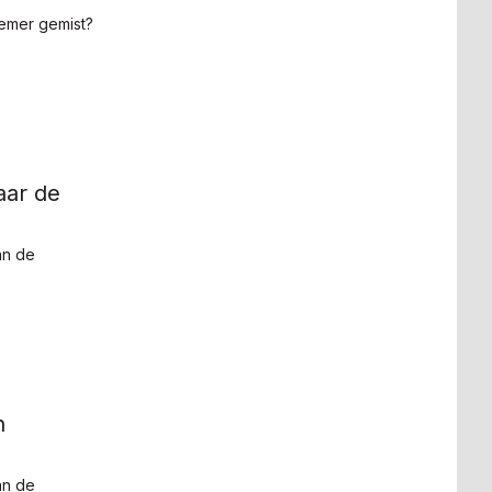
emer gemist?
aar de
an de
n
an de