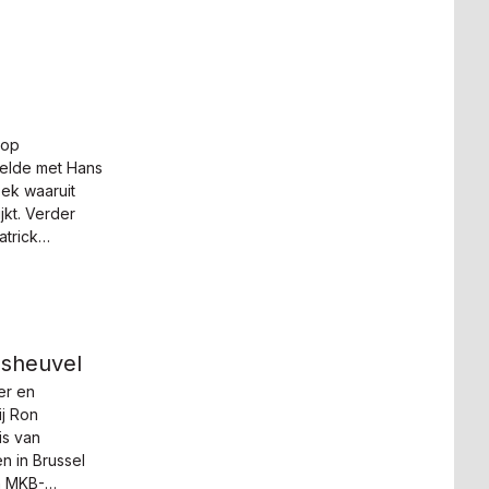
 op
elde met Hans
ek waaruit
kt. Verder
trick
sheuvel
er en
ij Ron
is van
 in Brussel
n MKB-