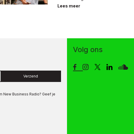
Nederland en nu namens ONL.
Lees meer
Volg ons
Verzend
om
New Business Radio
? Geef je