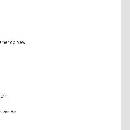
nemer op New
ten
n van de