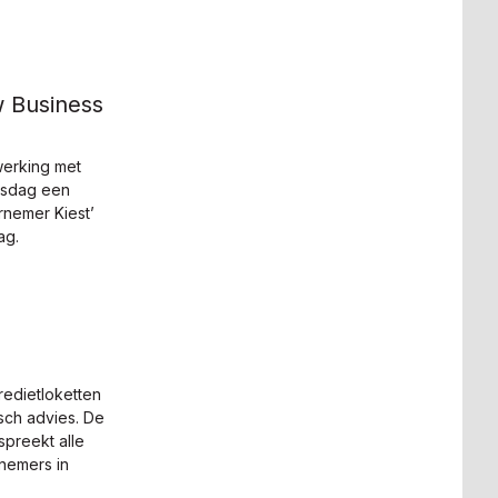
w Business
erking met
gsdag een
rnemer Kiest’
ag.
redietloketten
isch advies. De
preekt alle
rnemers in