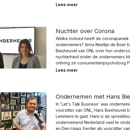
Lees meer
Nuchter over Corona
Welke invloed heeft de coronapaniek
ondernemers? Anna Neeltje de Boer b
Biesheuvel van ONL over hun onderzo
nuchterheid onder de ondernemers blij
ontving ze consumentenpsycholoog Pa
Wessels in De Ondernemer.
Lees meer
Ondernemen met Hans Bie
In 'Let's Talk Business' was ondernem
voorzitter van ONL, Hans Biesheuvel b
Lemmens te gast. Hans is als spreekbu
ondernemend Nederland veel te vinden
en Den Haag. Eerder als voorzitter va