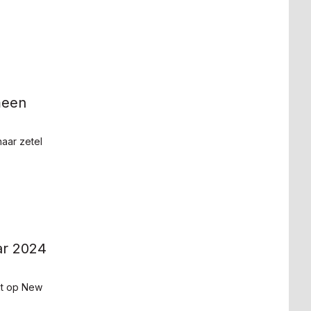
emeen
aar zetel
aar 2024
kt op New