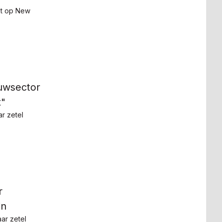
kt op New
uwsector
t"
r zetel
r
in
ar zetel