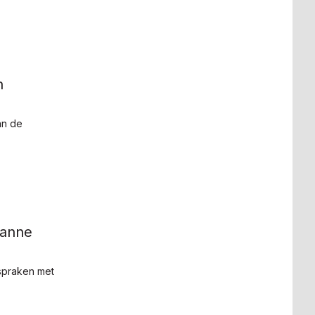
n
an de
zanne
spraken met