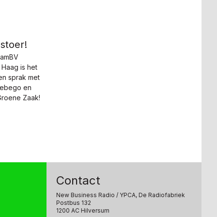
stoer!
zaamBV
Haag is het
n sprak met
Vebego en
Groene Zaak!
Contact
New Business Radio
/ YPCA, De Radiofabriek
Postbus 132
1200 AC Hilversum