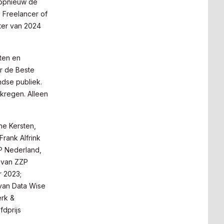
 opnieuw de
 Freelancer of
ter van 2024
sten en
or de Beste
ndse publiek.
kregen. Alleen
ne Kersten,
rank Alfrink
P Nederland,
t van ZZP
r 2023;
 van Data Wise
erk &
fdprijs