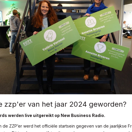
e zzp'er van het jaar 2024 geworden?
ds werden live uitgereikt op New Business Radio.
de ZZP’er werd het officiële startsein gegeven van de jaarlijkse F