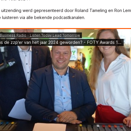
 uitzending werd gepresenteerd door Roland Tameling en Ron Lem
e luisteren via alle bekende podcastkanalen.