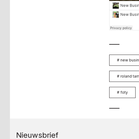
#
new busin
#
roland ta
#
foty
Nieuwsbrief