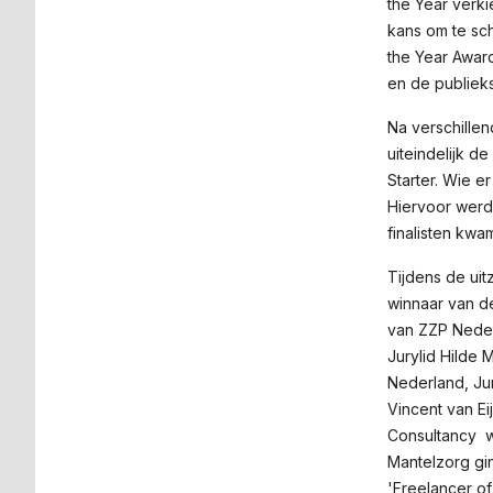
the Year verk
kans om te sch
the Year Awar
en de publiek
Na verschillen
uiteindelijk d
Starter. Wie e
Hiervoor werd
finalisten kwa
Tijdens de ui
winnaar van de
van ZZP Neder
Jurylid Hilde 
Nederland, Jur
Vincent van E
Consultancy wo
Mantelzorg gin
'Freelancer of