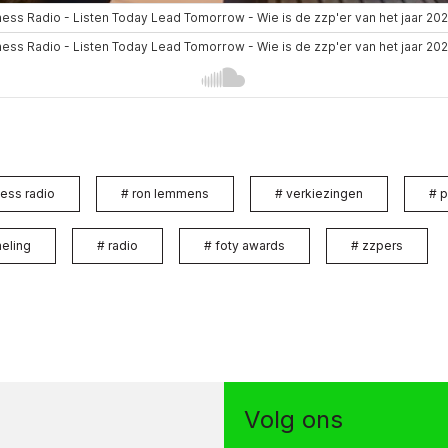
ess radio
#
ron lemmens
#
verkiezingen
#
p
meling
#
radio
#
foty awards
#
zzpers
Volg ons