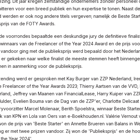
iezing. Dit jaar kregen zelfstandige ondernemers zonder personeel
itteren voor een breed publiek en hun expertise te tonen. Naast de
d werden er ook nog andere titels vergeven; namelijk de Beste Star
sprijs van de FOTY Awards.
de voorrondes bepaaltde een deskundige jury de definitieve finali
e winnaars van de Freelancer of the Year 2024 Award en de prijs vo
r vandoor ging met de publieksprijs werd bepaald door het Nederla
 er gekeken naar welke finalist de meeste stemmen heeft binnenge
men in aanmerking voor de publieksprijs.
tzending werd er gesproken met Kay Burger van ZZP Nederland, Ire
 Freelancer of the Year Awards 2023; Thierry Aartsen van de VVD, F
land, Jeffrey van Maanen van FinancialLease, Harry Kuiper van ZZ
Mulder, Evelien Bouma van de Dag van de ZZP'er, Charlotte Delicaa
yvoorzitter Marcel Molenaar, Berith Spoelstra, winnaar Beste Starte
ijk van KPN en Lola van Oers van e-Boekhouden.nl. Valérie Vernout
n de prijs van 'Beste Starter' en Annette Brueren van Balans in W
g er met twee prijzen vandoor. Zij won de 'Publieksprijs' en de hoo
 the Year 2024'.