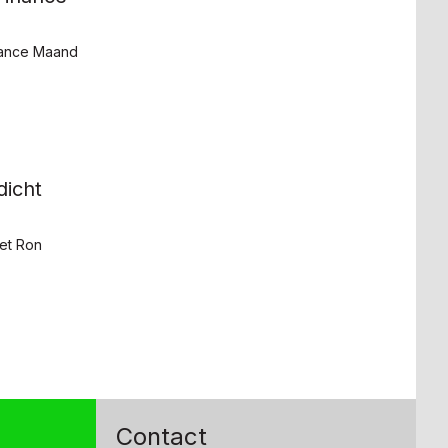
nance Maand
dicht
et Ron
Contact