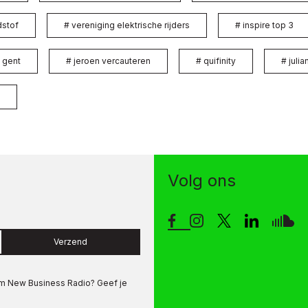
dstof
#
vereniging elektrische rijders
#
inspire top 3
 gent
#
jeroen vercauteren
#
quifinity
#
julia
Volg ons
Verzend
om
New Business Radio
? Geef je