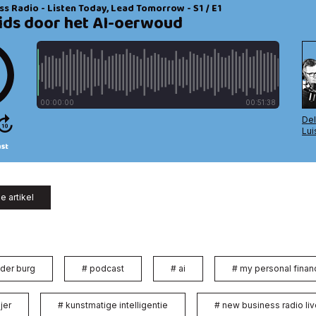
e artikel
 der burg
#
podcast
#
ai
#
my personal finan
jer
#
kunstmatige intelligentie
#
new business radio liv