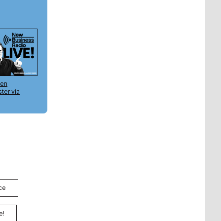
ce
e!