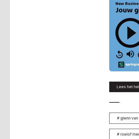
Lees het hel
#
glenn van
#
roelof mei