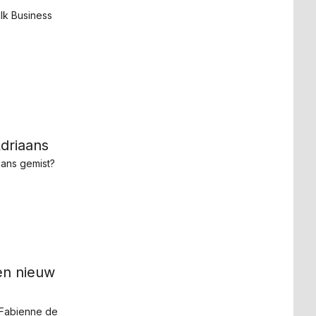
lk Business
driaans
aans gemist?
een nieuw
 Fabienne de