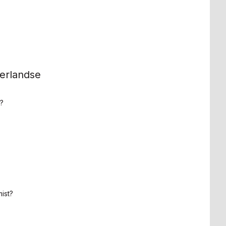
derlandse
?
ist?