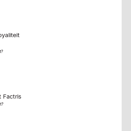
yaliteit
t?
 Factris
t?