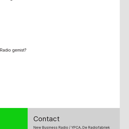
Radio gemist?
Contact
New Business Radio
/ YPCA, De Radiofabriek