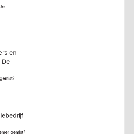
 De
ers en
n De
gemist?
iebedrijf
emer gemist?