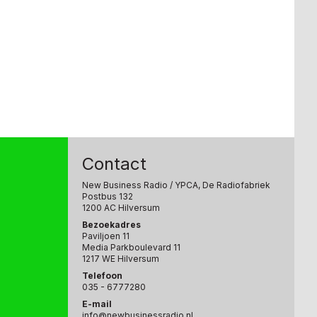
Contact
New Business Radio
/ YPCA, De Radiofabriek
Postbus 132
1200 AC Hilversum
Bezoekadres
Paviljoen 11
Media Parkboulevard 11
1217 WE Hilversum
Telefoon
035 - 6777280
E-mail
info@newbusinessradio.nl