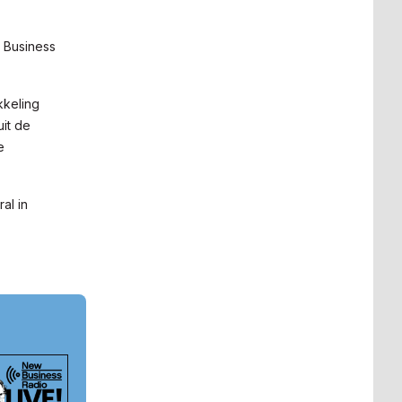
 Business
kkeling
it de
e
ral in