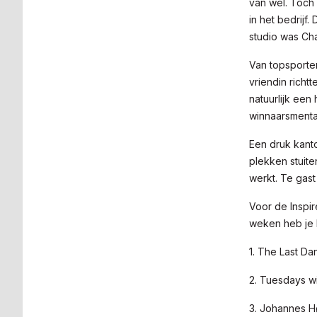
van wel. Toch 
in het bedrijf
studio was Char
Van topsporte
vriendin richt
natuurlijk een
winnaarsmental
Een druk kanto
plekken stuite
werkt. Te gast
Voor de Inspir
weken heb je 
1. The Last D
2. Tuesdays w
3. Johannes Hø