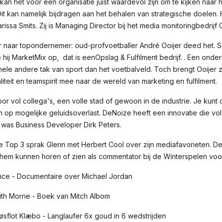
kan het voor een organisatie juist waardevol zijn om te kijken naar
. Dit kan namelijk bijdragen aan het behalen van strategische doelen.
issa Smits. Zij is Managing Director bij het media monitoringbedrijf Cl
r naar topondernemer: oud-profvoetballer André Ooijer deed het. S
te hij MarketMix op, dat is eenOpslag & Fulfilment bedrijf. . Een onde
 hele andere tak van sport dan het voetbalveld. Toch brengt Ooijer z
iteit en teamspirit mee naar de wereld van marketing en fulfilment.
or vol collega's, een volle stad of gewoon in de industrie. Je kun
n op mogelijke geluidsoverlast. DeNoize heeft een innovatie die vo
 was Business Developer Dirk Peters.
e Top 3 sprak Glenn met Herbert Cool over zijn mediafavorieten. De
hem kunnen horen of zien als commentator bij de Winterspelen voo
ance - Documentaire over Michael Jordan
ith Morrie - Boek van Mitch Albom
sflot Klæbo - Langlaufer 6x goud in 6 wedstrijden