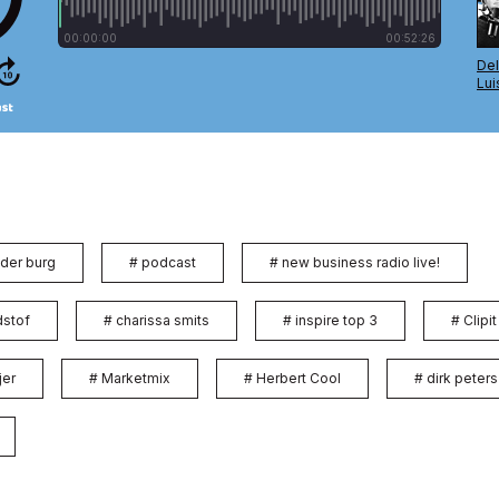
 der burg
#
podcast
#
new business radio live!
dstof
#
charissa smits
#
inspire top 3
#
Clipit
jer
#
Marketmix
#
Herbert Cool
#
dirk peters