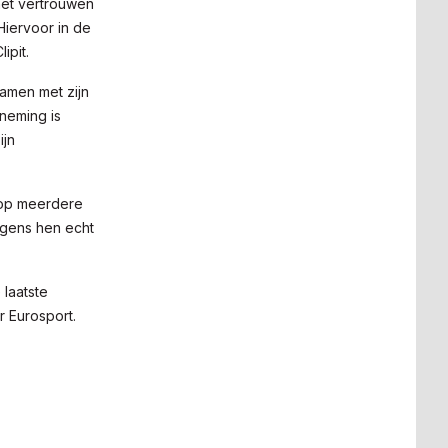
 het vertrouwen
 Hiervoor in de
ipit.
amen met zijn
rneming is
ijn
t op meerdere
lgens hen echt
 laatste
r Eurosport.