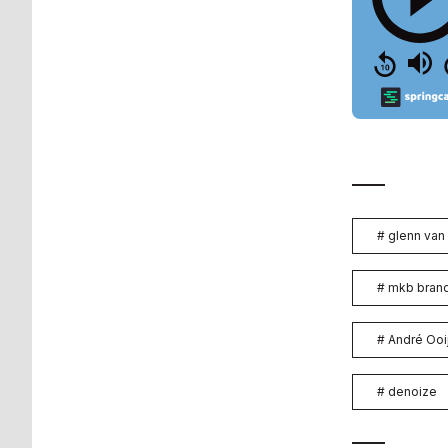
#
glenn van
#
mkb bran
#
André Ooi
#
denoize