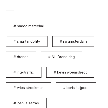
#
marco maréchal
#
smart mobility
#
rai amsterdam
#
drones
#
NL Drone dag
#
intertraffic
#
kevin woensdregt
#
vries strookman
#
boris kuijpers
#
joshua serrao