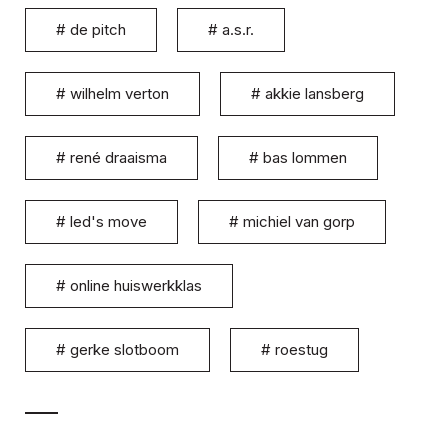
#
de pitch
#
a.s.r.
#
wilhelm verton
#
akkie lansberg
#
rené draaisma
#
bas lommen
#
led's move
#
michiel van gorp
#
online huiswerkklas
#
gerke slotboom
#
roestug