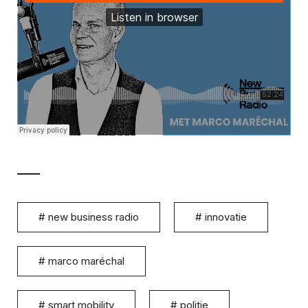
#
new business radio
#
innovatie
#
marco maréchal
#
smart mobility
#
politie