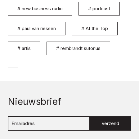
#
new business radio
#
podcast
#
paul van riessen
#
At the Top
#
artis
#
rembrandt sutorius
Nieuwsbrief
Verzend