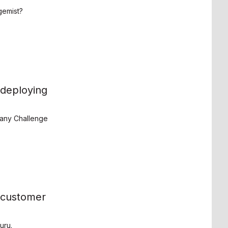
gemist?
 deploying
any Challenge
 customer
uru.