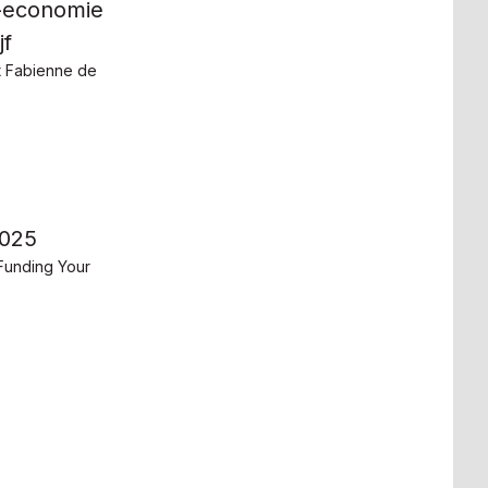
n-economie
jf
t Fabienne de
2025
 Funding Your