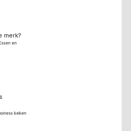
je merk?
 Essen en
s
Business keken