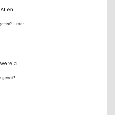
 AI en
emist? Luister
 wereld
e gemist?