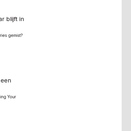
blijft in
ries gemist?
j een
ding Your