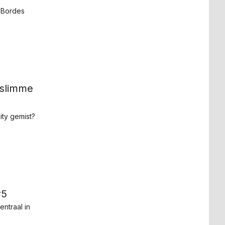
 Bordes
 slimme
ity gemist?
#5
ntraal in