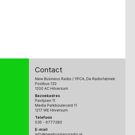
Contact
New Business Radio
/ YPCA, De Radiofabriek
Postbus 132
1200 AC Hilversum
Bezoekadres
Paviljoen 11
Media Parkboulevard 11
1217 WE Hilversum
Telefoon
035 - 6777280
E-mail
info@newbusinessradio.nl