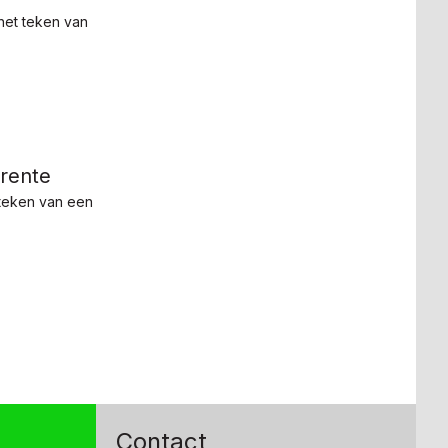
 het teken van
 rente
 teken van een
Contact