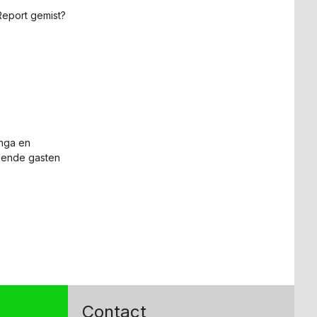
Report gemist?
nga en
llende gasten
Contact