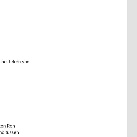
 het teken van
ten Ron
and tussen