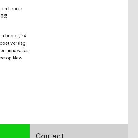
n en Leonie
D66!
on brengt, 24
doet verslag
n, innovaties
 mee op New
Contact