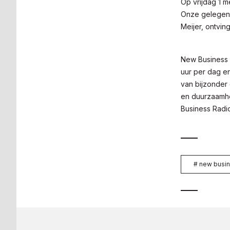
Op vrijdag 1 m
Onze gelegenh
Meijer, ontvin
New Business 
uur per dag e
van bijzonder
en duurzaamhei
Business Radi
#
new busin