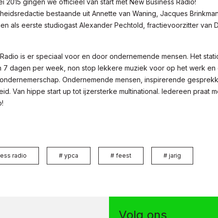
ei 2015 gingen we officieel van start met New Business Radio!
eidsredactie bestaande uit Annette van Waning, Jacques Brinkma
gen als eerste studiogast Alexander Pechtold, fractievoorzitter van 
Radio is er speciaal voor en door ondernemende mensen. Het stati
n 7 dagen per week, non stop lekkere muziek voor op het werk en 
 ondernemerschap. Ondernemende mensen, inspirerende gesprekke
d. Van hippe start up tot ijzersterke multinational. Iedereen praat
o!
ess radio
#
ypca
#
feest
#
jarig
Volg ons