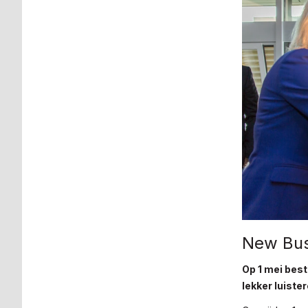
New Busi
Op 1 mei best
lekker luiste