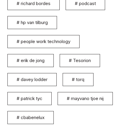
#
richard bordes
#
podcast
#
hp van tilburg
#
people work technology
#
erik de jong
#
Tesorion
#
davey lodder
#
torq
#
patrick tyc
#
mayvano tjoe nij
#
cbabenelux