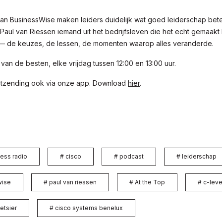
van BusinessWise maken leiders duidelijk wat goed leiderschap bete
aul van Riessen iemand uit het bedrijfsleven die het echt gemaakt
 de keuzes, de lessen, de momenten waarop alles veranderde.
r van de besten, elke vrijdag tussen 12:00 en 13:00 uur.
tzending ook via onze app. Download
hier
.
ess radio
#
cisco
#
podcast
#
leiderschap
wise
#
paul van riessen
#
At the Top
#
c-leve
etsier
#
cisco systems benelux