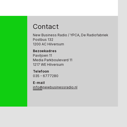
Contact
New Business Radio
/ YPCA, De Radiofabriek
Postbus 132
1200 AC Hilversum
Bezoekadres
Paviljoen 11
Media Parkboulevard 11
1217 WE Hilversum
Telefoon
035 - 6777280
E-mail
info@newbusinessradio.nl