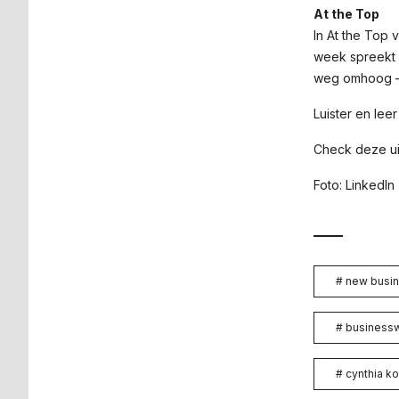
At the Top
In At the Top 
week spreekt P
weg omhoog —
Luister en lee
Check deze ui
Foto: LinkedIn
#
new busin
#
business
#
cynthia ko