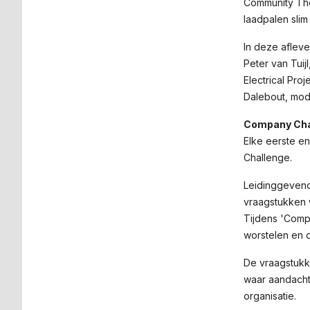
Community Tho
laadpalen slim
In deze aflev
Peter van Tuij
Electrical Pro
Dalebout, mod
Company Cha
Elke eerste e
Challenge.
Leidinggevende
vraagstukken w
Tijdens 'Comp
worstelen en 
De vraagstukk
waar aandacht
organisatie.