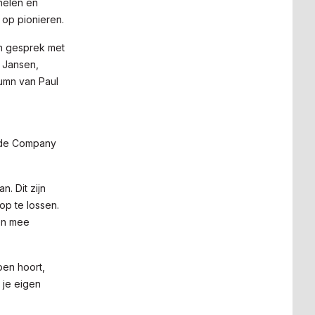
nelen en
r op pionieren.
in gesprek met
y Jansen,
lumn van Paul
e de Company
. Dit zijn
op te lossen.
en mee
pen hoort,
 je eigen