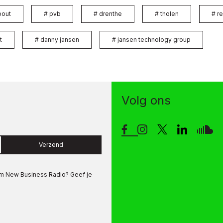
bout
#
pvb
#
drenthe
#
tholen
#
re
t
#
danny jansen
#
jansen technology group
Volg ons
Verzend
om
New Business Radio
? Geef je