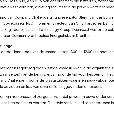
len. Deze hub, een club van ondernemers die batterijen, zonnepa
 met elkaar verbindt, klinkt logisch, maar in de praktijk komt het nee
ering van Company Challenge ging presentator Glenn van der Burg 
l, hub-regisseur REC Tholen en directeur van On E Target; en Dann
ject Engineer bij Jansen Technology Group. Daarnaast was er de co
erator Community of Practice Energiehubs in Drenthe.
llenge
n derde donderdag van de maand tussen 11:00 en 12:00 uur hoor j
n lopen regelmatig tegen lastige vraagstukken in de organisatie aan
aar ze zelf niet de kennis, ervaring of de tijd voor hebben om het 
any Challenge' hoor je de vraagstukken waar jij en jouw vakgenot
de adviezen en tips van ervaren leidinggevenden en experts.
en zijn herkenbaar of zorgen ervoor dat je weer nieuwe onderwer
 aan besteed moet worden. De adviezen kun je direct toepassen in