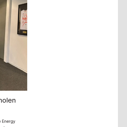
holen
e Energy