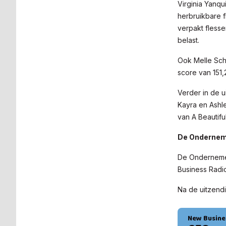
Virginia Yanqu
herbruikbare f
verpakt flesse
belast.
Ook Melle Sch
score van 151,
Verder in de u
Kayra en Ashle
van A Beautiful
De Onderne
De Ondernemer 
Business Radi
Na de uitzendi