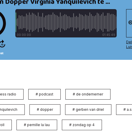
ess radio
#
podcast
#
de ondernemer
anquilevich
#
dopper
#
gerben van driel
#
a.s.
oll
#
pernille la lau
#
zondag op 4