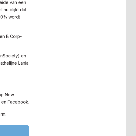
oeide van een
 nu blijkt dat
 30% wordt
een B Corp-
inSociety) en
thelijne Lania
 op New
e en Facebook.
orm.