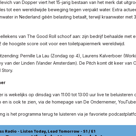
ilevich van Dopper viert het 15-jarig bestaan van het merk dat uitgr
les tot een wereldwijde beweging tegen verpakt water. Extra actueel
nwater in Nederland géén belasting betaalt, terwijl kraanwater met
ellekens van The Good Roll schoof aan: zijn bedrijf behaalde met 
2 de hoogste score ooit voor een toiletpapiermerk wereldwijd.
itzending: Pernille La Lau (Zondag op 4), Laurens Kalverboer (Work
y van der Linden (Vander Amsterdam). De Pitch komt dit keer van Ca
 Story.
mer
is wekelijks op dinsdag van 11:00 tot 13:00 uur live te beluisteren
o en is ook te zien, via de homepage van De Ondernemer, YouTub
ng is het programma terug te luisteren via je favoriete podcastplatf