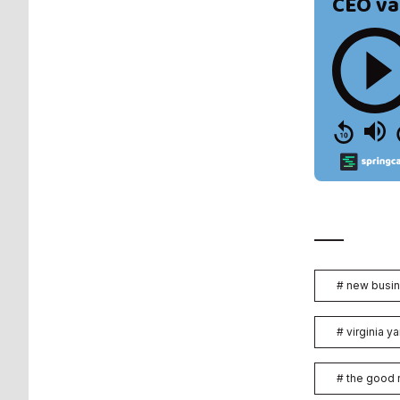
#
new busin
#
virginia y
#
the good r