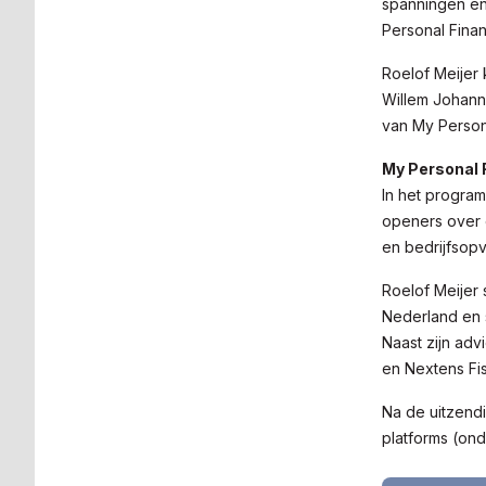
spanningen en
Personal Finan
Roelof Meijer
Willem Johann
van My Person
My Personal 
In het program
openers over 
en bedrijfsopv
Roelof Meijer 
Nederland en 
Naast zijn adv
en Nextens Fis
Na de uitzendi
platforms (on