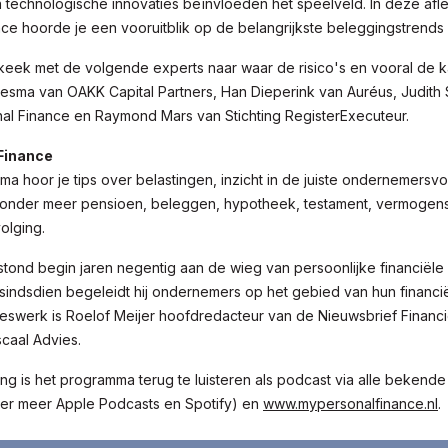
 technologische innovaties beïnvloeden het speelveld. In deze afl
ce hoorde je een vooruitblik op de belangrijkste beleggingstrends
 keek met de volgende experts naar waar de risico's en vooral de k
esma van OAKK Capital Partners, Han Dieperink van Auréus, Judith
al Finance en Raymond Mars van Stichting RegisterExecuteur.
Finance
ma hoor je tips over belastingen, inzicht in de juiste ondernemersv
onder meer pensioen, beleggen, hypotheek, testament, vermogen
olging.
stond begin jaren negentig aan de wieg van persoonlijke financiële 
sindsdien begeleidt hij ondernemers op het gebied van hun financi
ieswerk is Roelof Meijer hoofdredacteur van de Nieuwsbrief Financi
caal Advies.
ng is het programma terug te luisteren als podcast via alle bekend
der meer Apple Podcasts en Spotify) en
www.mypersonalfinance.nl
.