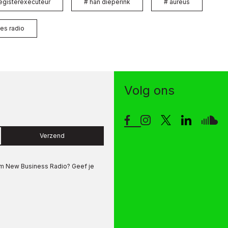
registerexecuteur
#
han dieperink
#
aureus
es radio
Volg ons
Verzend
om
New Business Radio
? Geef je