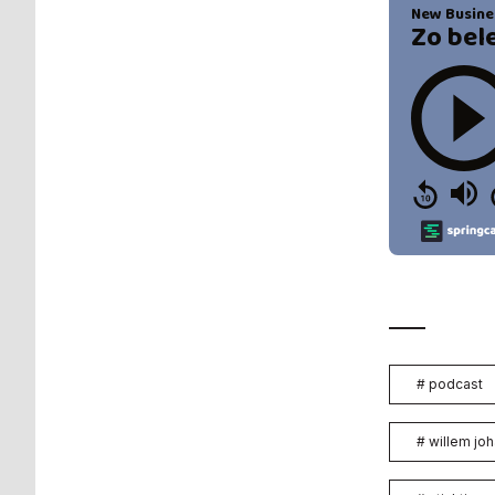
#
podcast
#
willem jo