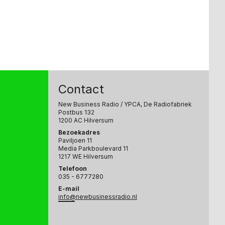
Contact
New Business Radio
/ YPCA, De Radiofabriek
Postbus 132
1200 AC Hilversum
Bezoekadres
Paviljoen 11
Media Parkboulevard 11
1217 WE Hilversum
Telefoon
035 - 6777280
E-mail
info@newbusinessradio.nl