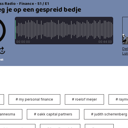
#
my personal finance
#
roelof meijer
#
raym
hannesma
#
oakk capital partners
#
judith scherrenberg