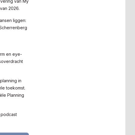
evering van My
 van 2026.
ansen liggen:
 Scherrenberg
orm en eye-
soverdracht
planning in
ële toekomst.
ële Planning
e podcast