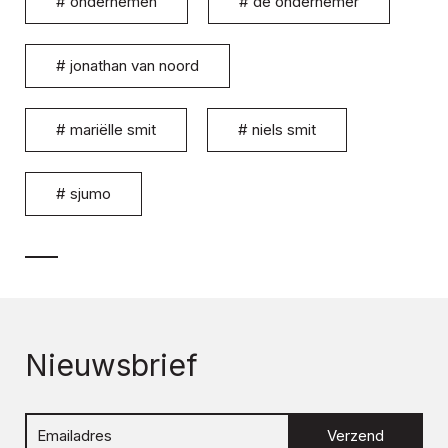
#
ondernemen
#
de ondernemer
#
jonathan van noord
#
mariëlle smit
#
niels smit
#
sjumo
Nieuwsbrief
Verzend