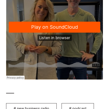
#
new business radio
#
podcast