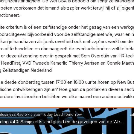
schijnzelfstandigheid. De Wet DBA is bedoeld om schijnzelfstandigh
eten voorkomen dat iemand als zzp’er werkt terwijl hij of zij eigenli
ctioneert.
ste criterium is of een zelfstandige onder het gezag van een werkg
pdrachtgever bijvoorbeeld voor de zelfstandige met wie, waar en ho
 kan je handhaven als je als overheid ook met zzp'ers werkt om de
re af te handelen en dan aangeeft de eventuele boetes zelf te bet
er deze uitzending over in gesprek met Sem Overduin van HR-tec
r HeadFirst, VVD Tweede Kamerlid Thierry Aartsen en Connie Maathu
g Zelfstandigen Nederland.
lke derde donderdag tussen 17:00 en 18:00 uur te horen op New Bus
sche ontwikkelingen zijn er? Hoe gaan de politiek en diverse sec
erdere invalshoeken belichten we elke maand een andere ontwikke