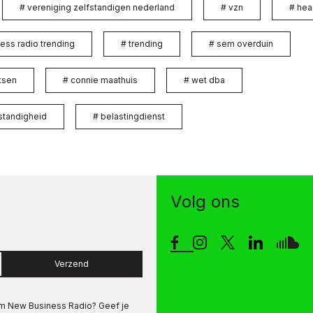
#
vereniging zelfstandigen nederland
#
vzn
#
hea
ess radio trending
#
trending
#
sem overduin
rtsen
#
connie maathuis
#
wet dba
fstandigheid
#
belastingdienst
Volg ons
Verzend
om
New Business Radio
? Geef je