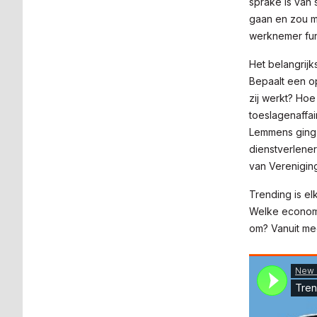
sprake is van 
gaan en zou mo
werknemer fun
Het belangrijk
Bepaalt een o
zij werkt? Hoe
toeslagenaffai
Lemmens ging 
dienstverlene
van Verenigin
Trending is e
Welke economi
om? Vanuit me