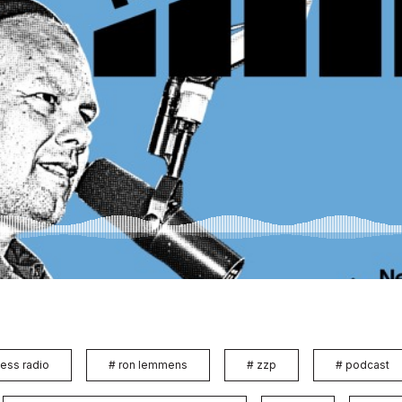
ess radio
#
ron lemmens
#
zzp
#
podcast