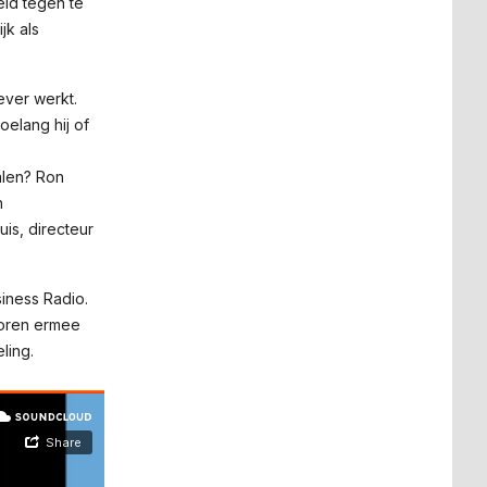
eid tegen te
jk als
ever werkt.
elang hij of
alen? Ron
h
is, directeur
iness Radio.
toren ermee
ling.