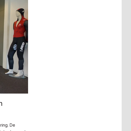
n
ring. De