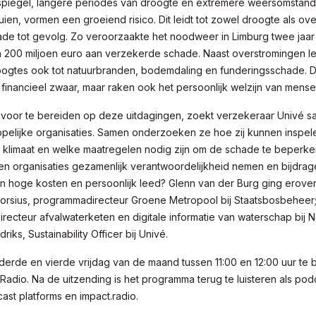
spiegel, langere periodes van droogte en extremere weersomstan
en, vormen een groeiend risico. Dit leidt tot zowel droogte als ov
ade tot gevolg. Zo veroorzaakte het noodweer in Limburg twee jaar
 200 miljoen euro aan verzekerde schade. Naast overstromingen l
oogtes ook tot natuurbranden, bodemdaling en funderingsschade. 
en financieel zwaar, maar raken ook het persoonlijk welzijn van mense
 voor te bereiden op deze uitdagingen, zoekt verzekeraar Univé 
pelijke organisaties. Samen onderzoeken ze hoe zij kunnen inspel
klimaat en welke maatregelen nodig zijn om de schade te beperk
en organisaties gezamenlijk verantwoordelijkheid nemen en bijdrag
 hoge kosten en persoonlijk leed? Glenn van der Burg ging erover
Porsius, programmadirecteur Groene Metropool bij Staatsbosbeheer;
 directeur afvalwaterketen en digitale informatie van waterschap
bij
N
iks, Sustainability Officer bij Univé.
 derde en vierde vrijdag van de maand tussen 11:00 en 12:00 uur te 
adio. Na de uitzending is het programma terug te luisteren als podc
st platforms en impact.radio.