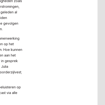
digheden zoals
erstromingen,
 geleden al
eiden
De gevolgen
n.
samenwerking
en op het
en. Hoe kunnen
en aan het
 in gesprek
 Julia
oorderzijlvest;
beluisteren op
ast via alle