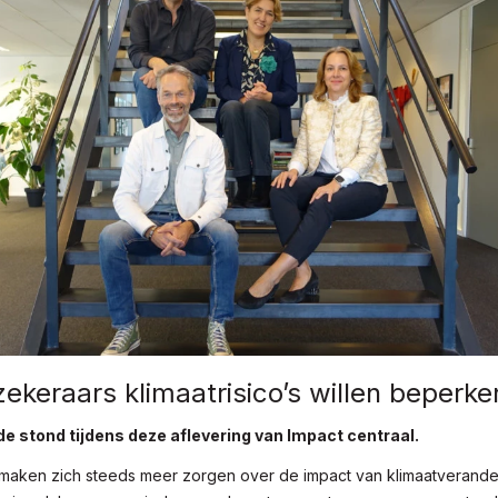
ekeraars klimaatrisico’s willen beperke
e stond tijdens deze aflevering van Impact centraal.
maken zich steeds meer zorgen over de impact van klimaatverande