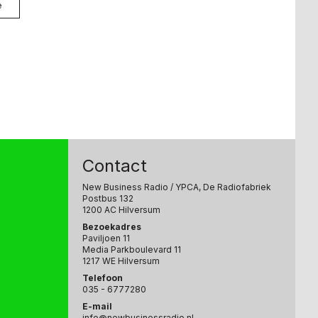
e
Contact
New Business Radio
/ YPCA, De Radiofabriek
Postbus 132
1200 AC Hilversum
Bezoekadres
Paviljoen 11
Media Parkboulevard 11
1217 WE Hilversum
Telefoon
035 - 6777280
E-mail
info@newbusinessradio.nl