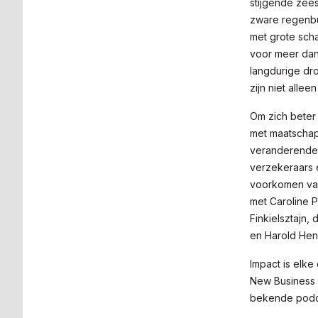
stijgende zee
zware regenbui
met grote sch
voor meer dan
langdurige dr
zijn niet alle
Om zich beter
met maatschap
veranderende 
verzekeraars 
voorkomen van
met Caroline 
Finkielsztajn,
en Harold Hendr
Impact is elke
New Business R
bekende podca