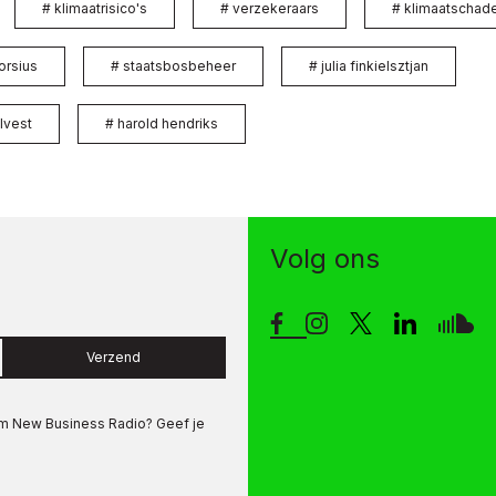
#
klimaatrisico's
#
verzekeraars
#
klimaatschad
orsius
#
staatsbosbeheer
#
julia finkielsztjan
lvest
#
harold hendriks
Volg ons
Verzend
om
New Business Radio
? Geef je