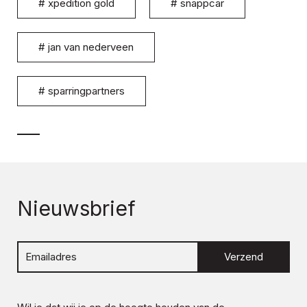
#
xpedition gold
#
snappcar
#
jan van nederveen
#
sparringpartners
Nieuwsbrief
Verzend