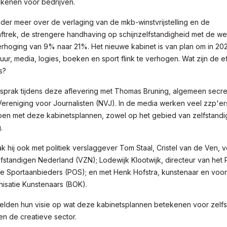
kenen voor bedrijven.
der meer over de verlaging van de mkb-winstvrijstelling en de
aftrek, de strengere handhaving op schijnzelfstandigheid met de w
rhoging van 9% naar 21%. Het nieuwe kabinet is van plan om in 20
ltuur, media, logies, boeken en sport flink te verhogen. Wat zijn de 
s?
prak tijdens deze aflevering met Thomas Bruning, algemeen secre
ereniging voor Journalisten (NVJ). In de media werken veel zzp'er
en met deze kabinetsplannen, zowel op het gebied van zelfstandi
.
k hij ook met politiek verslaggever Tom Staal, Cristel van de Ven, v
fstandigen Nederland (VZN); Lodewijk Klootwijk, directeur van het 
Sportaanbieders (POS); en met Henk Hofstra, kunstenaar en voorz
isatie Kunstenaars (BOK).
eelden hun visie op wat deze kabinetsplannen betekenen voor zelfs
n de creatieve sector.