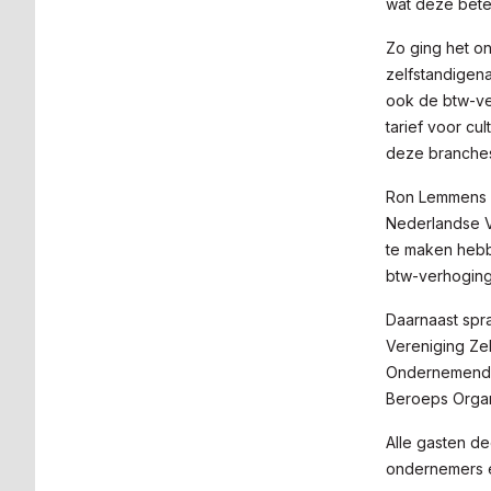
wat deze bete
Zo ging het on
zelfstandigen
ook de btw-ve
tarief voor cu
deze branche
Ron Lemmens s
Nederlandse V
te maken hebb
btw-verhoging
Daarnaast spra
Vereniging Zel
Ondernemende 
Beroeps Organ
Alle gasten d
ondernemers e