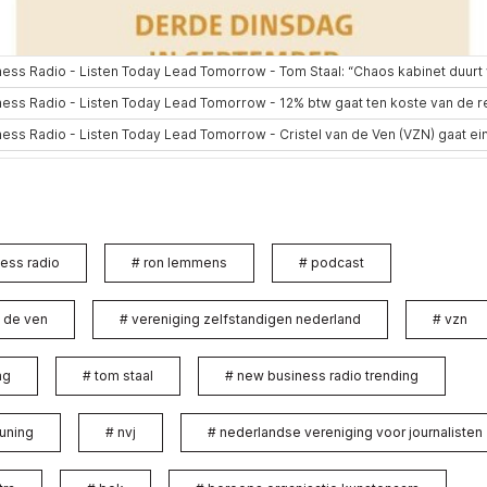
ess radio
#
ron lemmens
#
podcast
n de ven
#
vereniging zelfstandigen nederland
#
vzn
ag
#
tom staal
#
new business radio trending
uning
#
nvj
#
nederlandse vereniging voor journalisten