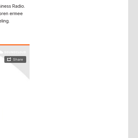
iness Radio.
toren ermee
ling.