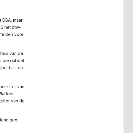
et DBA, maar
26 het btw-
effecten voor
taris van de
s die dubbel
gheid als de
oorzitter van
Platform
itter van de
tandigen,