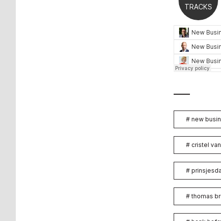
#
new busin
#
cristel va
#
prinsjesd
#
thomas br