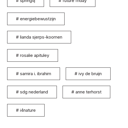
#
springtij
#
future friday
#
energiebewustzijn
#
lianda sjerps-koomen
#
rosalie apituley
#
samira i. ibrahim
#
ivy de bruijn
#
sdg nederland
#
anne terhorst
#
i4nature