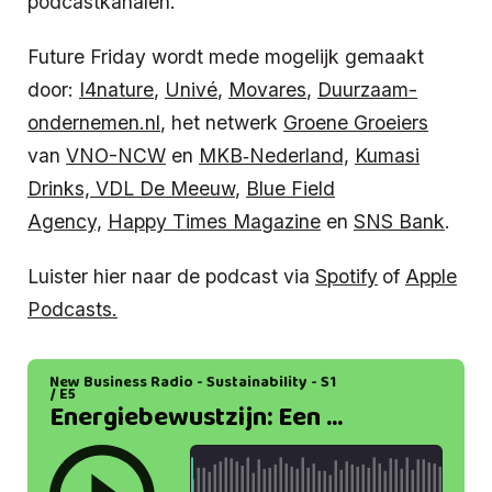
podcastkanalen.
Future Friday wordt mede mogelijk gemaakt
door:
I4nature
,
Univé
,
Movares
,
Duurzaam-
ondernemen.nl
, het netwerk
Groene Groeiers
van
VNO-NCW
en
MKB‑Nederland,
Kumasi
Drinks,
VDL De Meeuw
,
Blue Field
Agency,
Happy Times Magazine
en
SNS Bank
.
Luister hier naar de podcast via
Spotify
of
Apple
Podcasts.