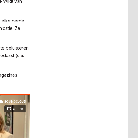
e Wildt van
, elke derde
icatie. Ze
te beluisteren
odcast (o.a.
Magazines