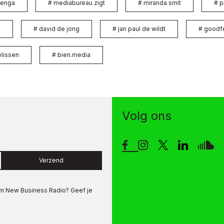
benga
#
mediabureau zigt
#
miranda smit
#
p
a
#
david de jong
#
jan paul de wildt
#
goodf
elissen
#
bien.media
Volg ons
Verzend
om
New Business Radio
? Geef je