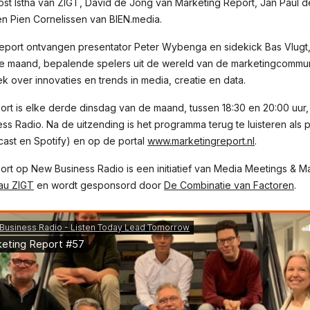
ost Istha van ZIGT, David de Jong van Marketing Report, Jan Paul d
n Pien Cornelissen van BIEN.media.
Report ontvangen presentator Peter Wybenga en sidekick Bas Vlugt
e maand, bepalende spelers uit de wereld van de marketingcommun
k over innovaties en trends in media, creatie en data.
rt is elke derde dinsdag van de maand, tussen 18:30 en 20:00 uur, 
s Radio. Na de uitzending is het programma terug te luisteren als p
cast en Spotify) en op de portal
www.marketingreport.nl
.
ort op New Business Radio is een initiatief van Media Meetings & 
au ZIGT
en wordt gesponsord door
De Combinatie van Factoren
.