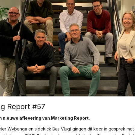
ng Report #57
n nieuwe aflevering van Marketing Report.
eter Wybenga en sidekick Bas Vlugt gingen dit keer in gesprek met