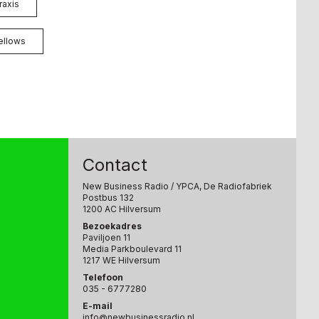
raxis
ellows
Contact
New Business Radio
/ YPCA, De Radiofabriek
Postbus 132
1200 AC Hilversum
Bezoekadres
Paviljoen 11
Media Parkboulevard 11
1217 WE Hilversum
Telefoon
035 - 6777280
E-mail
info@newbusinessradio.nl