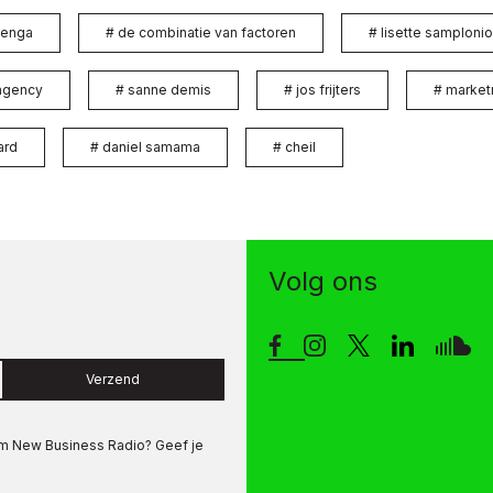
benga
#
de combinatie van factoren
#
lisette samploni
 agency
#
sanne demis
#
jos frijters
#
market
ard
#
daniel samama
#
cheil
Volg ons
Verzend
om
New Business Radio
? Geef je