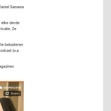
 Daniel Samama
, elke derde
icatie. Ze
te beluisteren
odcast (o.a.
Magazines