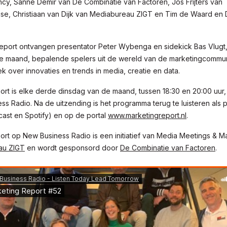
ncy, Sanne Demir van De Combinatie van Factoren, Jos Frijters van
e, Christiaan van Dijk van Mediabureau ZIGT en Tim de Waard en
Report ontvangen presentator Peter Wybenga en sidekick Bas Vlugt
e maand, bepalende spelers uit de wereld van de marketingcommun
k over innovaties en trends in media, creatie en data.
rt is elke derde dinsdag van de maand, tussen 18:30 en 20:00 uur, 
s Radio. Na de uitzending is het programma terug te luisteren als p
cast en Spotify) en op de portal
www.marketingreport.nl
.
ort op New Business Radio is een initiatief van Media Meetings & 
au ZIGT
en wordt gesponsord door
De Combinatie van Factoren
.