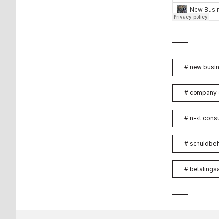
#
new busin
#
company 
#
n-xt consu
#
schuldbe
#
betalings