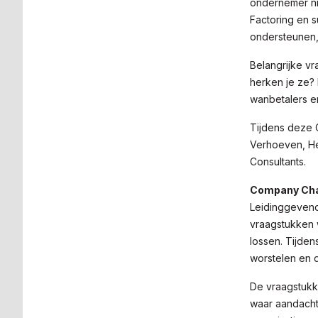
ondernemer ni
Factoring en s
ondersteunen, 
Belangrijke v
herken je ze?
wanbetalers e
Tijdens deze 
Verhoeven, Hea
Consultants.
Company Cha
Leidinggevende
vraagstukken w
lossen. Tijde
worstelen en 
De vraagstukk
waar aandach