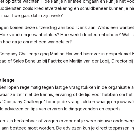
et op zit te wachten. Hoe kan je hier mee omgaan en kun je het v
ubdiensten zoals kredietverzekering en schuldbeheer kunnen je hie
maar hoe gaat dat in zijn werk?
ragen komen deze uitzending aan bod. Denk aan: Wat is een wanbet
 Hoe voorkom je wanbetalers? Hoe werkt debiteurenbeheer? Wat is 
n hoe ga je om met een wanbetaler?
Company Challenge ging Martine Hauwert hierover in gesprek met 
d of Sales Benelux bij Factris; en Martijn van der Looij, Director bi
llenge
n lopen regelmatig tegen lastige vraagstukken in de organisatie aan
aar ze zelf niet de kennis, ervaring of de tijd voor hebben om het
ns 'Company Challenge' hoor je de vraagstukken waar jij en jouw 
de adviezen en tips van ervaren leidinggevenden en experts.
en zijn herkenbaar of zorgen ervoor dat je weer nieuwe onderwer
t aan besteed moet worden.
De adviezen kun je direct toepassen in