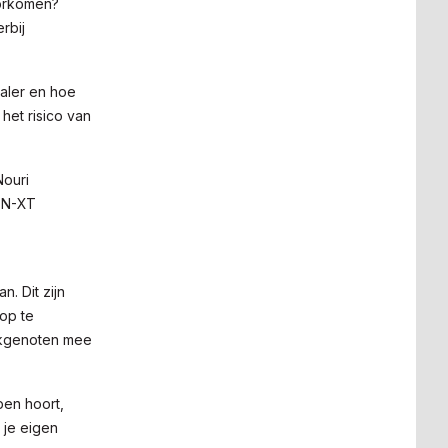
oorkomen?
rbij
aler en hoe
het risico van
Nouri
j N-XT
. Dit zijn
 op te
vakgenoten mee
pen hoort,
 je eigen