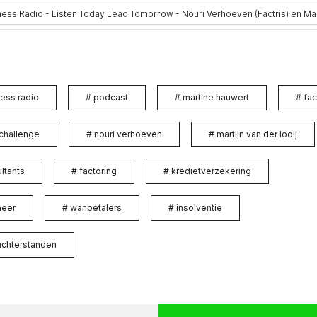
ess radio
#
podcast
#
martine hauwert
#
fac
challenge
#
nouri verhoeven
#
martijn van der looij
ltants
#
factoring
#
kredietverzekering
heer
#
wanbetalers
#
insolventie
achterstanden