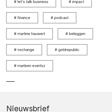
#
let's talk business
#
impact
#
finance
#
podcast
#
martine hauwert
#
beleggen
#
nxchange
#
goldrepublic
#
marleen evertsz
Nieuwsbrief